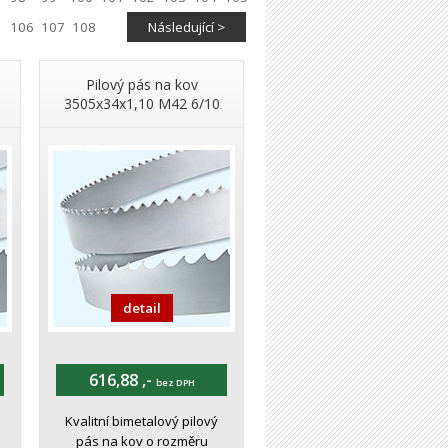
106
107
108
Následující >
Pilový pás na kov
3505x34x1,10 M42 6/10
detail
616,88 ,-
bez DPH
Kvalitní bimetalový pilový
pás na kov o rozměru