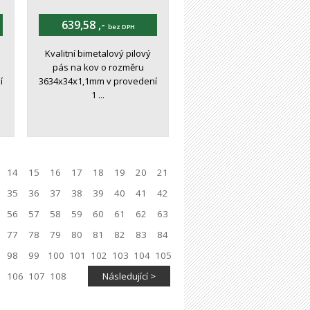
639,58 ,-
bez DPH
Kvalitní bimetalový pilový
pás na kov o rozměru
í
3634x34x1,1mm v provedení
1 ...
14
15
16
17
18
19
20
21
35
36
37
38
39
40
41
42
56
57
58
59
60
61
62
63
77
78
79
80
81
82
83
84
98
99
100
101
102
103
104
105
106
107
108
Následující >