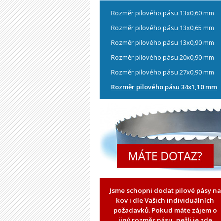
Rozměr pilového pásu 13x0,60 mm
Rozměr pilového pásu 13x0,65 mm
Rozměr pilového pásu 13x0,90 mm
Rozměr pilového pásu 20x0,90 mm
Rozměr pilového pásu 27x0,90 mm
Rozměr pilového pásu 34x1,10 mm
Jsme schopni dodat pilové pásy na
kov i dle Vašich individuálních
požadavků. Pokud máte zájem o
jiný rozměr pásu, nežli je zde