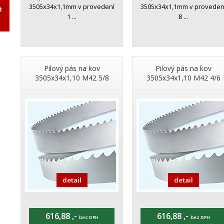
3505x34x1,1mm v provedení
3505x34x1,1mm v proveden
t
1 ...
8 ...
Pilový pás na kov
Pilový pás na kov
3505x34x1,10 M42 5/8
3505x34x1,10 M42 4/6
detail
detail
616,88 ,-
616,88 ,-
bez DPH
bez DPH