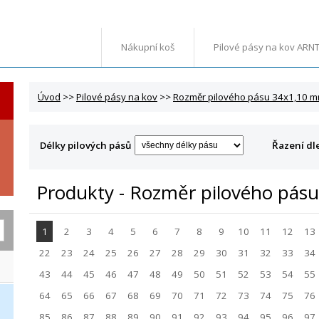
Nákupní koš
Pilové pásy na kov ARN
Úvod
>>
Pilové pásy na kov
>>
Rozměr pilového pásu 34x1,10 
Délky pilových pásů
Řazení dl
Produkty - Rozměr pilového pás
1
2
3
4
5
6
7
8
9
10
11
12
13
22
23
24
25
26
27
28
29
30
31
32
33
34
43
44
45
46
47
48
49
50
51
52
53
54
55
64
65
66
67
68
69
70
71
72
73
74
75
76
85
86
87
88
89
90
91
92
93
94
95
96
97