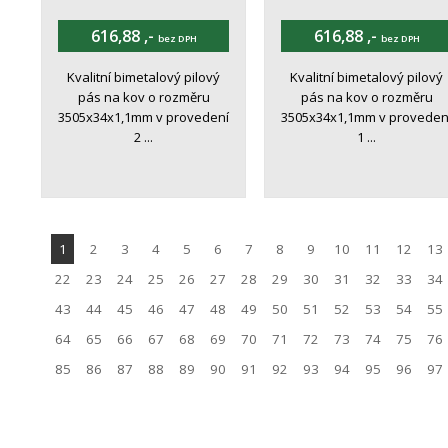
616,88 ,-
616,88 ,-
bez DPH
bez DPH
Kvalitní bimetalový pilový
Kvalitní bimetalový pilový
pás na kov o rozměru
pás na kov o rozměru
3505x34x1,1mm v provedení
3505x34x1,1mm v proveden
2 ...
1 ...
1
2
3
4
5
6
7
8
9
10
11
12
13
22
23
24
25
26
27
28
29
30
31
32
33
34
43
44
45
46
47
48
49
50
51
52
53
54
55
64
65
66
67
68
69
70
71
72
73
74
75
76
85
86
87
88
89
90
91
92
93
94
95
96
97