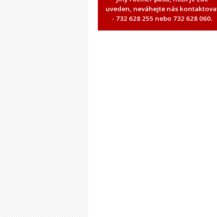
uveden, neváhejte nás kontaktova
- 732 628 255 nebo 732 628 060.