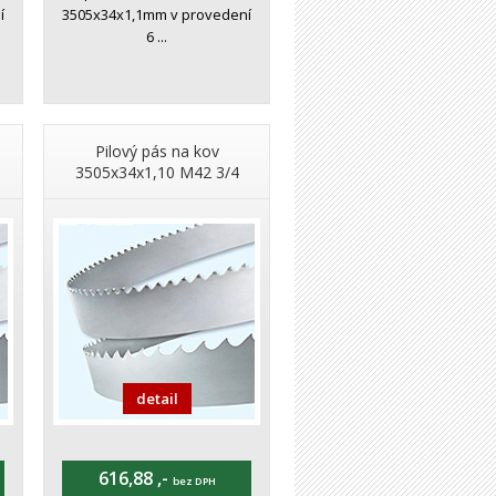
í
3505x34x1,1mm v provedení
6 ...
Pilový pás na kov
3505x34x1,10 M42 3/4
detail
616,88 ,-
bez DPH