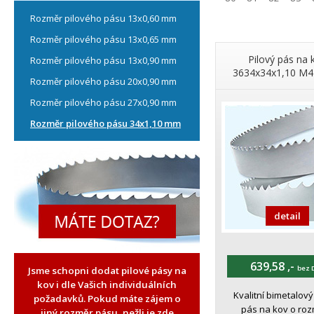
Rozměr pilového pásu 13x0,60 mm
Rozměr pilového pásu 13x0,65 mm
Pilový pás na 
Rozměr pilového pásu 13x0,90 mm
3634x34x1,10 M4
Rozměr pilového pásu 20x0,90 mm
Rozměr pilového pásu 27x0,90 mm
Rozměr pilového pásu 34x1,10 mm
detail
639,58 ,-
bez 
Jsme schopni dodat pilové pásy na
kov i dle Vašich individuálních
Kvalitní bimetalový
požadavků. Pokud máte zájem o
pás na kov o ro
jiný rozměr pásu, nežli je zde