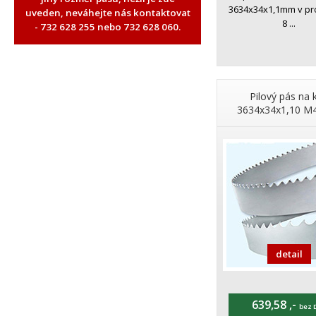
3634x34x1,1mm v pr
uveden, neváhejte nás kontaktovat
8 ...
- 732 628 255 nebo 732 628 060.
Pilový pás na 
3634x34x1,10 M4
detail
639,58 ,-
bez 