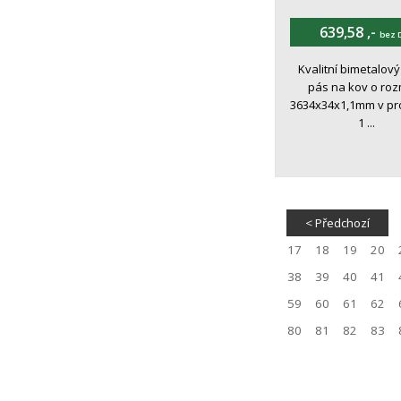
639,58 ,-
bez 
Kvalitní bimetalový
pás na kov o ro
3634x34x1,1mm v pr
1 ...
< Předchozí
17
18
19
20
38
39
40
41
59
60
61
62
80
81
82
83