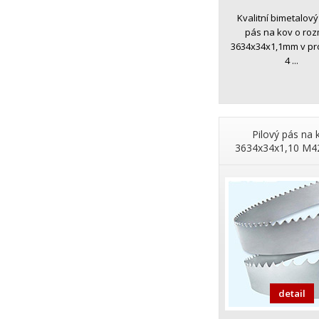
Kvalitní bimetalový
pás na kov o ro
3634x34x1,1mm v pr
4 ...
Pilový pás na 
3634x34x1,10 M42
detail