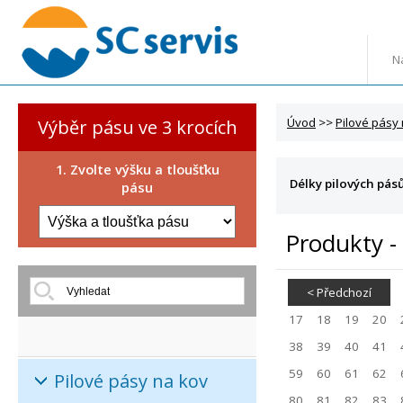
N
Úvod
>>
Pilové pásy
Výběr pásu ve 3 krocích
1. Zvolte výšku a tloušťku
Délky pilových pás
pásu
Produkty 
< Předchozí
17
18
19
20
38
39
40
41
59
60
61
62
Pilové pásy na kov
80
81
82
83