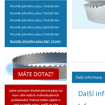
Rozměr pilového pásu 13x0,60 mm
Rozměr pilového pásu 13x0,65 mm
Rozměr pilového pásu 13x0,90 mm
Rozměr pilového pásu 20x0,90 mm
Rozměr pilového pásu 27x0,90 mm
Rozměr pilového pásu 34x1,10 mm
Další informace
Jsme schopni dodat pilové pásy na
Další i
kov i dle Vašich individuálních
požadavků. Pokud máte zájem o
jiný rozměr pásu, nežli je zde