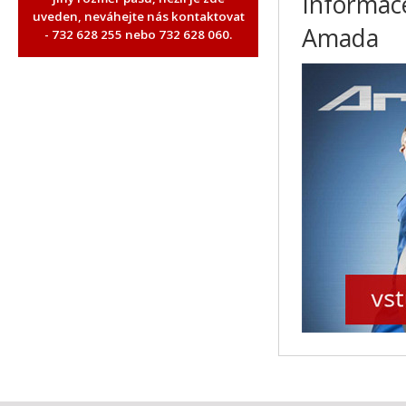
Informace
uveden, neváhejte nás kontaktovat
Amada
- 732 628 255 nebo 732 628 060.