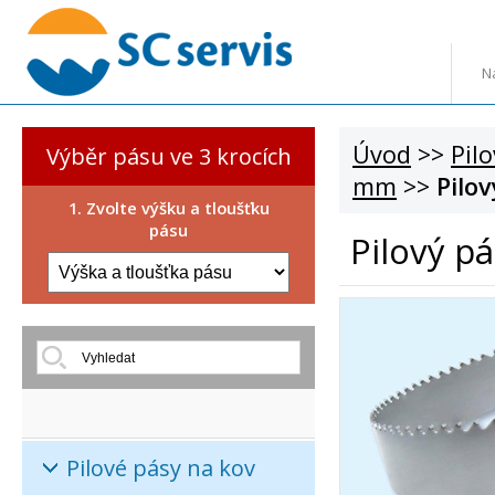
N
Úvod
>>
Pil
Výběr pásu ve 3 krocích
mm
>>
Pilo
1. Zvolte výšku a tloušťku
pásu
Pilový p
Pilové pásy na kov