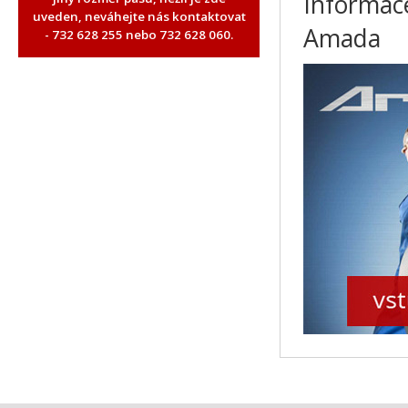
Informace
uveden, neváhejte nás kontaktovat
Amada
- 732 628 255 nebo 732 628 060.