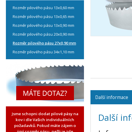
Rozměr pilového pásu 13x0,60 mm
Rozměr pilového pásu 13x0,65 mm
Rozměr pilového pásu 13x0,90 mm
Rozměr pilového pásu 20x0,90 mm
Rozměr pilového pásu 27x0,90 mm
Rozměr pilového pásu 34x1,10 mm
Další informace
Jsme schopni dodat pilové pásy na
Další i
kov i dle Vašich individuálních
požadavků. Pokud máte zájem o
jiný rozměr pásu, nežli je zde