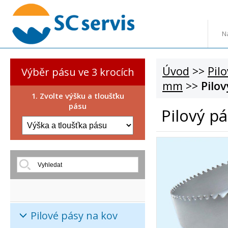
N
Úvod
>>
Pil
Výběr pásu ve 3 krocích
mm
>>
Pilo
1. Zvolte výšku a tloušťku
pásu
Pilový p
Pilové pásy na kov