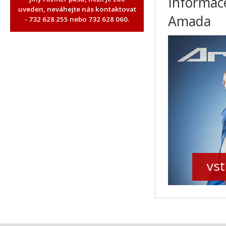
Informace
uveden, neváhejte nás kontaktovat
Amada
- 732 628 255 nebo 732 628 060.