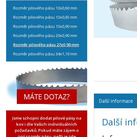
Rozměr pilového pásu 13x0,60 mm
Rozměr pilového pásu 13x0,65 mm
Rozměr pilového pásu 13x0,90 mm
Rozměr pilového pásu 20x0,90 mm
Rozměr pilového pásu 27x0,90 mm
Rozměr pilového pásu 34x1,10 mm
Další informace
Jsme schopni dodat pilové pásy na
Další i
kov i dle Vašich individuálních
požadavků. Pokud máte zájem o
jiný rozměr pásu, nežli je zde