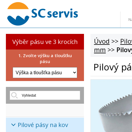
N
Úvod
>>
Pil
Výběr pásu ve 3 krocích
mm
>>
Pilo
1. Zvolte výšku a tloušťku
pásu
Pilový p
Pilové pásy na kov