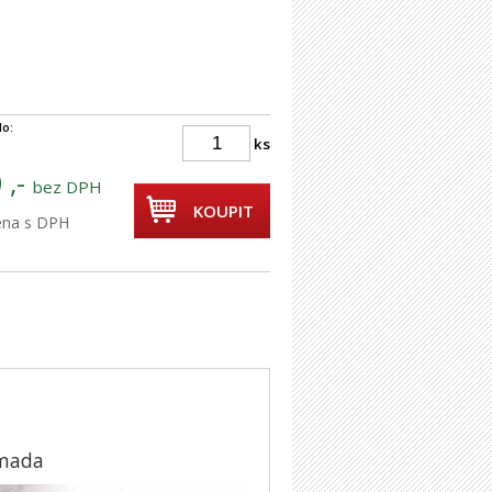
lo:
ks
 ,-
bez DPH
KOUPIT
cena s DPH
Amada