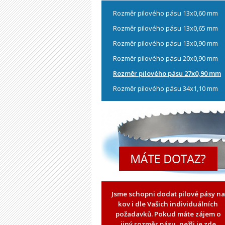
Rozměr pilového pásu 13x0,60 mm
Rozměr pilového pásu 13x0,65 mm
Rozměr pilového pásu 13x0,90 mm
Rozměr pilového pásu 20x0,90 mm
Rozměr pilového pásu 27x0,90 mm
Rozměr pilového pásu 34x1,10 mm
Jsme schopni dodat pilové pásy na
kov i dle Vašich individuálních
požadavků. Pokud máte zájem o
jiný rozměr pásu, nežli je zde