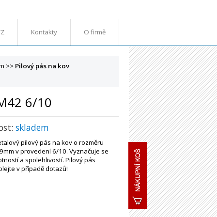
TZ
Kontakty
O firmě
mm
>>
Pilový pás na kov
 M42 6/10
ost:
skladem
etalový pilový pás na kov o rozměru
9mm v provedení 6/10. Vyznačuje se
tností a spolehlivostí. Pilový pás
olejte v případě dotazů!