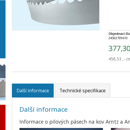
Objednací čís
24502709610
377,30
456,53 ,- 
Další informace
Technické specifikace
Další informace
Informace o pilových pásech na kov Arntz a 