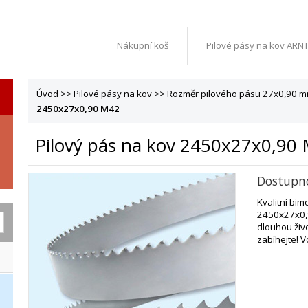
Nákupní koš
Pilové pásy na kov ARN
Úvod
>>
Pilové pásy na kov
>>
Rozměr pilového pásu 27x0,90 
2450x27x0,90 M42
Pilový pás na kov 2450x27x0,90
Dostupn
Kvalitní bim
2450x27x0,
dlouhou živo
zabíhejte! V