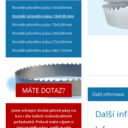
Rozměr pilového pásu 13x0,60 mm
Rozměr pilového pásu 13x0,65 mm
Rozměr pilového pásu 13x0,90 mm
Rozměr pilového pásu 20x0,90 mm
Rozměr pilového pásu 27x0,90 mm
Rozměr pilového pásu 34x1,10 mm
Další informace
Jsme schopni dodat pilové pásy na
Další i
kov i dle Vašich individuálních
požadavků. Pokud máte zájem o
jiný rozměr pásu, nežli je zde