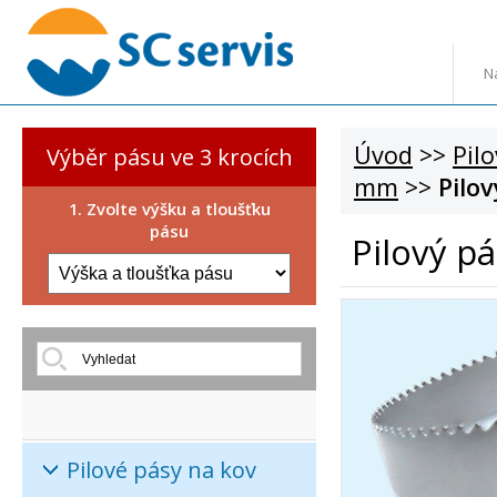
N
Úvod
>>
Pil
Výběr pásu ve 3 krocích
mm
>>
Pilo
1. Zvolte výšku a tloušťku
pásu
Pilový p
Pilové pásy na kov