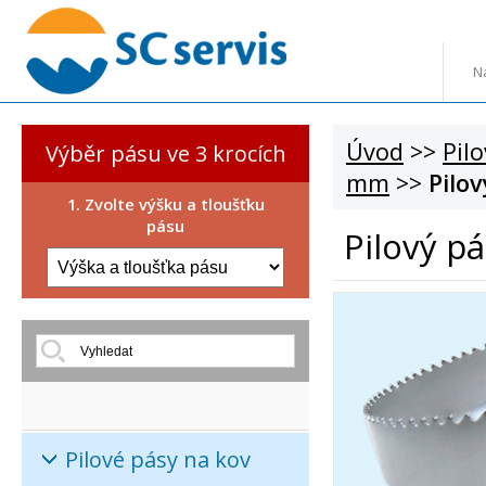
N
Úvod
>>
Pil
Výběr pásu ve 3 krocích
mm
>>
Pilo
1. Zvolte výšku a tloušťku
pásu
Pilový p
Pilové pásy na kov