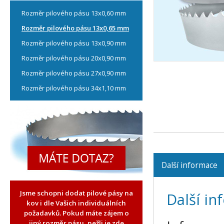
Rozměr pilového pásu 13x0,60 mm
Rozměr pilového pásu 13x0,65 mm
Rozměr pilového pásu 13x0,90 mm
Rozměr pilového pásu 20x0,90 mm
Rozměr pilového pásu 27x0,90 mm
Rozměr pilového pásu 34x1,10 mm
Další informace
Jsme schopni dodat pilové pásy na
Další i
kov i dle Vašich individuálních
požadavků. Pokud máte zájem o
jiný rozměr pásu, nežli je zde