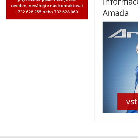
Informace
uveden, neváhejte nás kontaktovat
Amada
- 732 628 255 nebo 732 628 060.