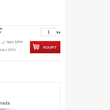
lo:
ks
4
 ,-
bez DPH
KOUPIT
cena s DPH
Amada