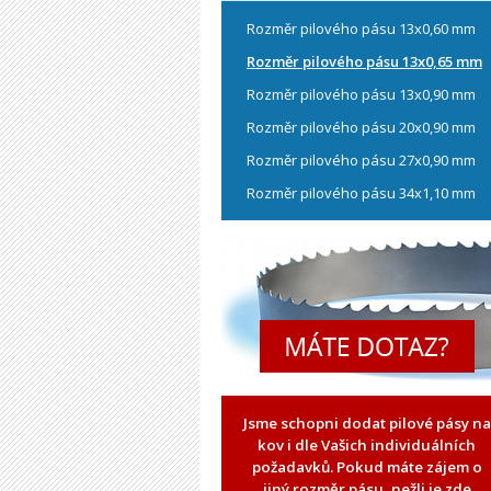
Rozměr pilového pásu 13x0,60 mm
Rozměr pilového pásu 13x0,65 mm
Rozměr pilového pásu 13x0,90 mm
Rozměr pilového pásu 20x0,90 mm
Rozměr pilového pásu 27x0,90 mm
Rozměr pilového pásu 34x1,10 mm
Jsme schopni dodat pilové pásy na
kov i dle Vašich individuálních
požadavků. Pokud máte zájem o
jiný rozměr pásu, nežli je zde