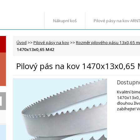
Nákupní koš
Pilové pásy na kov ARN
Úvod
>>
Pilové pásy na kov
>>
Rozměr pilového pásu 13x0,65 
1470x13x0,65 M42
Pilový pás na kov 1470x13x0,65
Dostupn
Kvalitní bim
1470x13x0,
dlouhou živo
zabíhejte! V