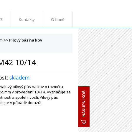
TZ
Kontakty
O firmě
mm
>>
Pilový pás na kov
 M42 10/14
ost:
skladem
etalový pilový pás na kov o rozměru
65mm v provedení 10/14. Vyznačuje se
tností a spolehlivostí. Pilový pás
olejte v případě dotazů!